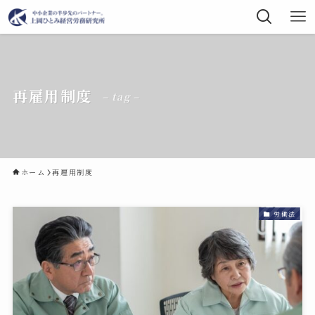
再雇用制度
– tag –
ホーム
再雇用制度
労働法