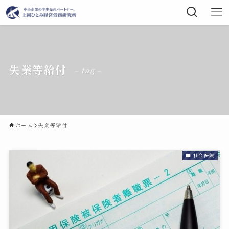
失業等給付
– tag –
ホーム
失業等給付
社会保険