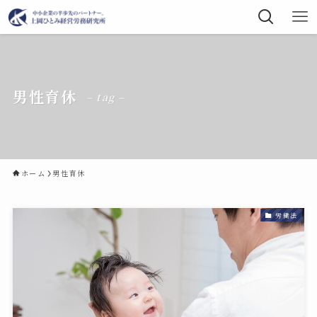
男性育休
– tag –
ホーム
男性育休
労働法