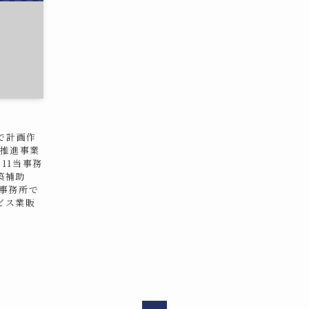
所で計画作
X推進事業
11当事務
築補助
当事務所で
ビス業販