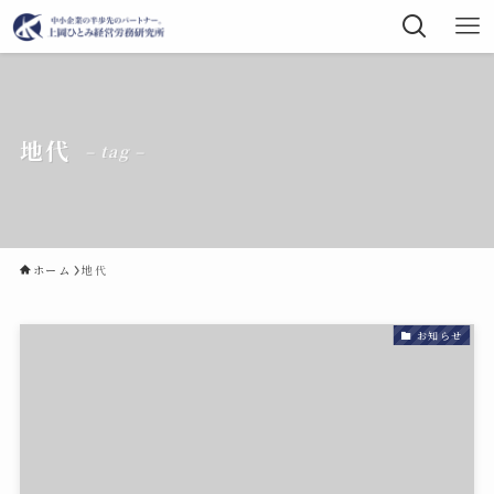
地代
– tag –
ホーム
地代
お知らせ