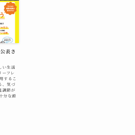
が公表さ
しい生活
リーフレ
用するこ
る、気づ
温調節が
十分な距