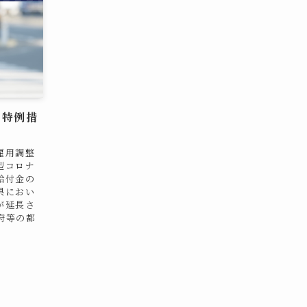
の特例措
雇用調整
型コロナ
給付金の
県におい
が延長さ
府等の都