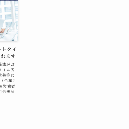
ートタイ
されます
係法が改
タイム労
改善等に
（令和2
用労働者
用労働法