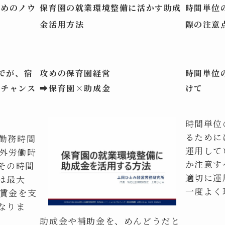
ためのノウ
保育園の就業環境整備に活かす助成
時間単位
金活用方法
際の注意
までが、宿
攻めの保育園経営
時間単位
トチャンス
➡保育園×助成金
けて
時間単位
るために
直勤務時間
運用して
間外労働時
か注意す
その時間
適切に運
は最大
一度よく
の賃金を支
なりま
助成金や補助金を、めんどうだと