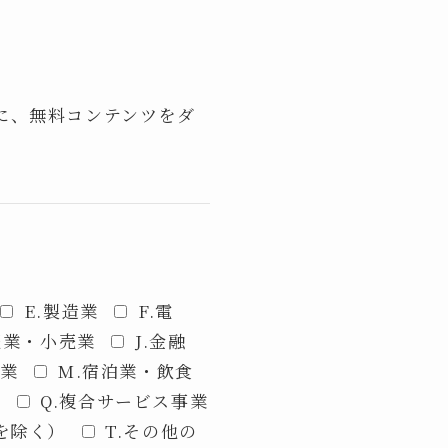
に、無料コンテンツをダ
E.製造業
F.電
売業・小売業
J.金融
ス業
M.宿泊業・飲食
祉
Q.複合サービス事業
を除く）
T.その他の