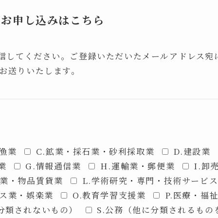
のお申し込みはこちら
信してください。ご登録いただいたメールアドレス宛
をお送りいたします。
.漁業
C.鉱業・採石業・砂利採取業
D.建設業
業
G.情報通信業
H.運輸業・郵便業
I.卸
産業・物品賃貸業
L.学術研究・専門・技術サービ
ビス業・娯楽業
O.教育学習支援業
P.医療・福
に分類されないもの）
S.公務（他に分類されるもの