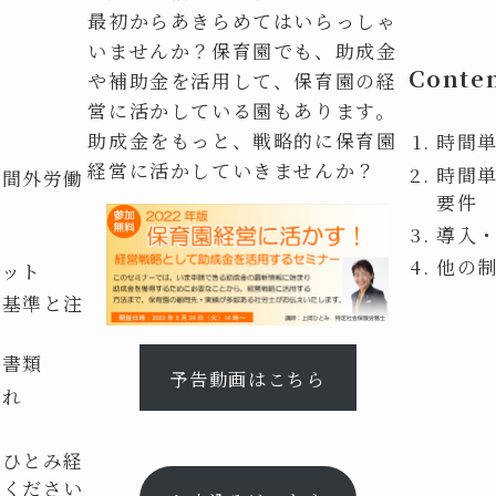
最初からあきらめてはいらっしゃ
いませんか？保育園でも、助成金
Conte
や補助金を活用して、保育園の経
営に活かしている園もあります。
助成金をもっと、戦略的に保育園
時間
経営に活かしていきませんか？
時間
時間外労働
要件
導入
他の
リット
可基準と注
出書類
予告動画はこちら
流れ
ト
岡ひとみ経
談ください