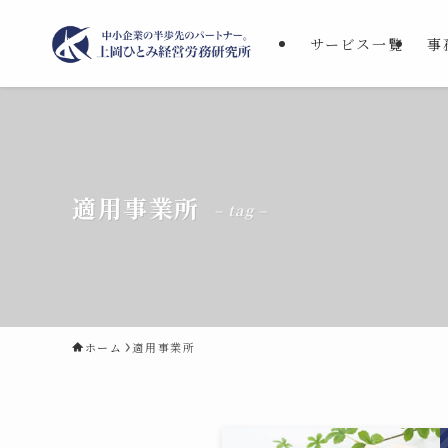
サービス一覧
事
適用事業所
– tag –
ホーム
適用事業所