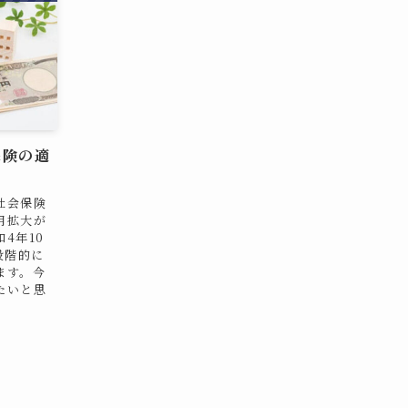
保険の適
社会保険
用拡大が
4年10
段階的に
ます。今
たいと思