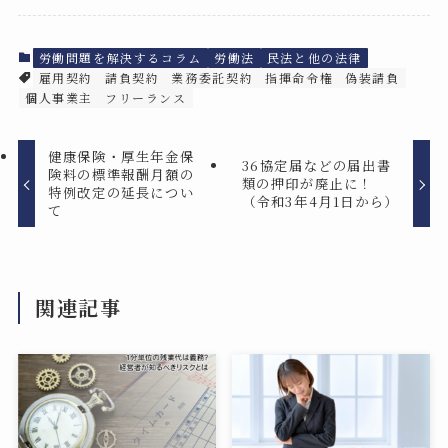
労働問題を解決するコラム
労働法
民法と他の法律
雇用契約
請負契約
業務委託契約
指揮命令権
偽装請負
個人事業主
フリーランス
健康保険・厚生年金保
36協定届などの届出書
険料の標準報酬月額の
類の押印が廃止に！
特例改定の延長につい
（令和3年4月1日から）
て
関連記事