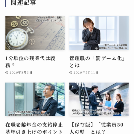
関連記事
1分単位の残業代は義
管理職の「罰ゲーム化」
務？
とは
2026年8月3日
2026年5月11日
在職老齢年金の支給停止
【保存版】「従業員50
基準引き上げのポイント
人の壁」とは？