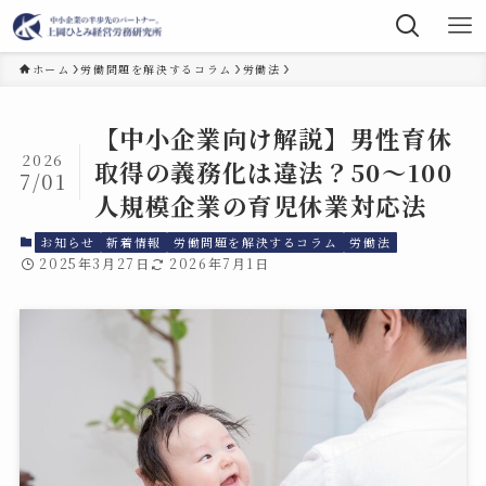
ホーム
労働問題を解決するコラム
労働法
【中小企業向け解説】男性育休
2026
取得の義務化は違法？50～100
7/01
人規模企業の育児休業対応法
お知らせ
新着情報
労働問題を解決するコラム
労働法
2025年3月27日
2026年7月1日