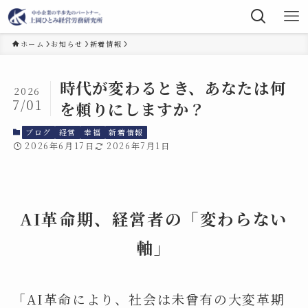
ホーム
お知らせ
新着情報
時代が変わるとき、あなたは何
2026
7/01
を頼りにしますか？
ブログ
経営
幸福
新着情報
2026年6月17日
2026年7月1日
AI革命期、経営者の「変わらない
軸」
「AI革命により、社会は未曾有の大変革期