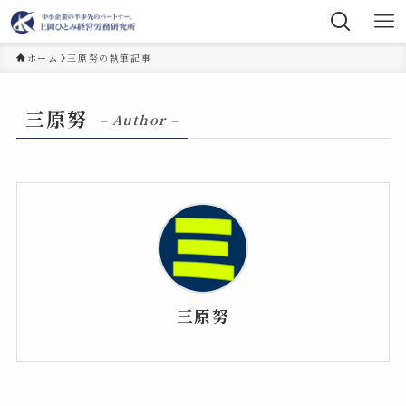
ホーム
三原努の執筆記事
三原努
– Author –
三原努