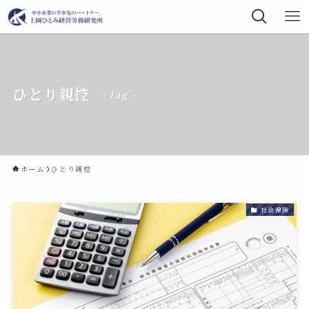
ひとり親控
– tag –
ホーム
ひとり親控
社会保険