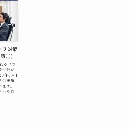
ハラ対策
策①)
れるパワ
談件数が
0年6月1
る労働施
います。
ワハラ対