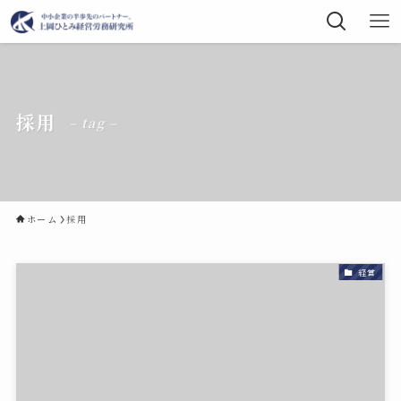
採用
– tag –
ホーム
採用
経営