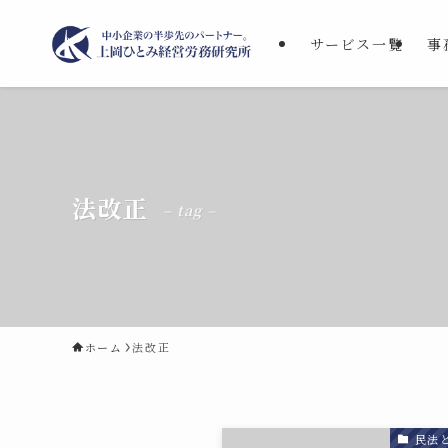
サービス一覧
事
法改正
– tag –
ホーム
法改正
民法