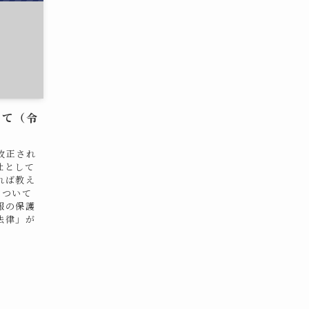
いて（令
改正され
社として
れば教え
について
報の保護
法律」が