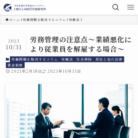
ホーム
労働問題を解決するコラム
労働法
労務管理の注意点〜業績悪化に
2023
10/31
より従業員を解雇する場合〜
労働問題を解決するコラム
労働法
社会保険
民法と他の法律
賃金制度
2021年2月18日
2023年10月31日