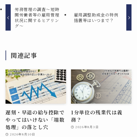
労務管理の調査〜短時
間労働者等の雇用管理
雇用調整助成金の特例
状況に関するヒアリン
措置等はいつまで？
グ〜
関連記事
遅刻・早退の給与控除で
1分単位の残業代は義
やってはいけない「端数
務？
処理」の落とし穴
2026年8月3日
2026年8月10日