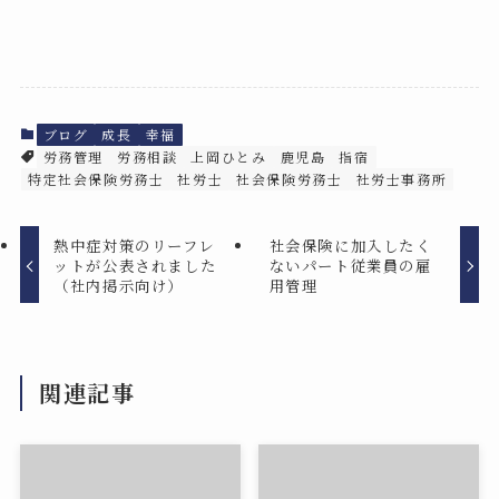
ブログ
成長
幸福
労務管理
労務相談
上岡ひとみ
鹿児島
指宿
特定社会保険労務士
社労士
社会保険労務士
社労士事務所
熱中症対策のリーフレ
社会保険に加入したく
ットが公表されました
ないパート従業員の雇
（社内掲示向け）
用管理
関連記事