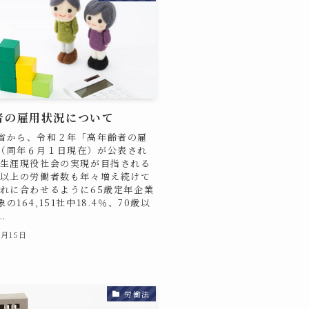
者の雇用状況について
省から、令和２年「高年齢者の雇
（同年６月１日現在）が公表され
 生涯現役社会の実現が目指される
歳以上の労働者数も年々増え続けて
それに合わせるように65歳定年企業
の164,151社中18.4％、70歳以
.
1月15日
労働法