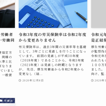
遣労働者
令和3年度の労災保険率は令和2年度
令和元
一労働同
から変更ありません
是正結
労災保険率は、過去3年間の災害率等を基礎
厚生労働
として、3年ごとに見直しを行うことになっ
が監督指
使協定方
ています。 前回の見直しが平成30年度
令和元年
、同種の
（2018年度）であることから、令和3年度
われたも
水準と比
（2021年度）は見直しの時期となります
１００万
ばなりま
が、 先日、厚生労働省から令和2年度から
ました。
れていまし
変更なし（結...
向け、監..
、一般賃
2020年12月8日
2020年
労働法