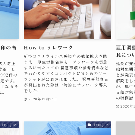
押印の省
How to テレワーク
雇用調
長につ
新型コロナウイルス感染症の感染拡大を踏
まえ、厚生労働省から、テレワークを実施
拡大防止
延長が発
するに当たっての 留意事項や参考資料など
改革」と
給対象期
をわかりやすくコンパクトにまとめたリー
992件の
とが発表
フレットが公表されました。 緊急事態宣言
予定です。
解説をし
が発出された際は一時的にテレワーク導入
しくなる各
が、厚生
をした...
た。
支給対象
の特例措..
2020年12月25日
2020年
お知らせ
お知らせ