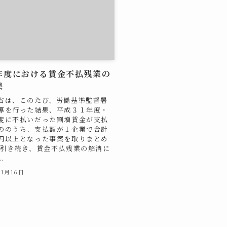
年度における賃金不払残業の
果
省は、このたび、労働基準監督署
導を行った結果、平成３１年度・
度に不払いだった割増賃金が支払
ののうち、支払額が１企業で合計
円以上となった事案を取りまとめ
 引き続き、賃金不払残業の解消に
.
11月16日