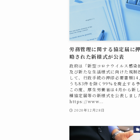
労務管理に関する協定届に
略された新様式が公表
政府は「新型コロナウイルス感染
及び新たな生活様式に向けた規制
して、行政手続の押印必要書類14,
うち83件を除く99%を廃止する
この度、厚生労働省は4月から新
種協定届等の新様式を公表しまし
https://www...
2020年12月28日