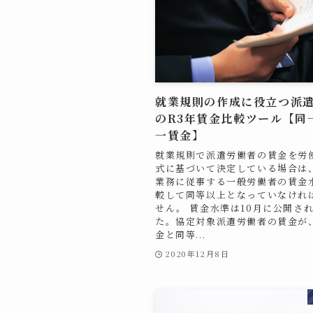
就業規則の作成に役立つ派
のR3年賃金比較ツール【同
一賃金】
就業規則で派遣労働者の賃金を労
式に基づいて決定している場合は
業務に従事する一般労働者の賃金
較して同等以上となっていなけれ
せん。 賃金水準は10月に公開さ
た。協定対象派遣労働者の賃金が
金と同等...
2020年12月8日