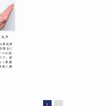
リスク
は最低賃
低賃金に
てのお話
です。最
なく都道
働者に適
1
2