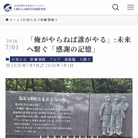
ホーム
お知らせ
新着情報
「俺がやらねば誰がやる」:未来
2026
7/01
へ繋ぐ「感謝の記憶」
お知らせ
新着情報
ブログ
価値観
人間力
2025年7月9日
2026年7月1日